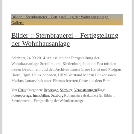
Bilder :: Sternbrauerei – Fertigstellung der Wohnhausanlage
Gallerie
Bilder :: Sternbrauerei – Fertigstellung
der Wohnhausanlage
Salzburg 24.09.2014. Anlässlich der Fertigstellung der
Wohnhausanlage Sternbrauerei Riedenburg fand ein Fest mit den
neuen Bewohnern und den Architektinnen Gisue Hariri und Mojgan
Hariri, Bgm. Heinz Schaden, UBM-Vorstand Martin Löcker sowie
Markus Lunatschek statt. Ebenso feierten Gäste aus dem Bere
Von
Chris
|
Kategorien:
Reportage
,
Salzburg
,
Veranstaltungen
|
Tags:
Fotoreportage
,
Immobilien
,
Salzburg
|
Kommentare deaktiviert
für Bilder ::
Sternbrauerei – Fertigstellung der Wohnhausanlage