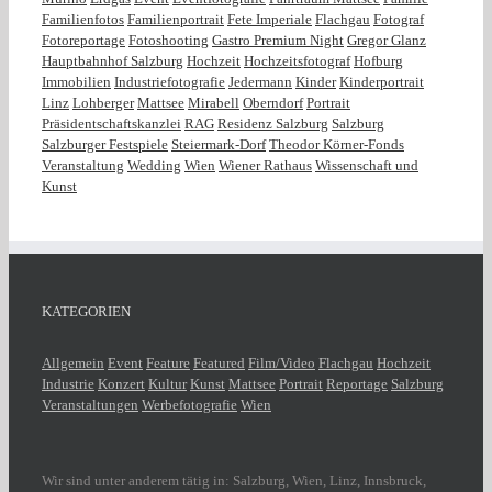
Familienfotos
Familienportrait
Fete Imperiale
Flachgau
Fotograf
Fotoreportage
Fotoshooting
Gastro Premium Night
Gregor Glanz
Hauptbahnhof Salzburg
Hochzeit
Hochzeitsfotograf
Hofburg
Immobilien
Industriefotografie
Jedermann
Kinder
Kinderportrait
Linz
Lohberger
Mattsee
Mirabell
Oberndorf
Portrait
Präsidentschaftskanzlei
RAG
Residenz Salzburg
Salzburg
Salzburger Festspiele
Steiermark-Dorf
Theodor Körner-Fonds
Veranstaltung
Wedding
Wien
Wiener Rathaus
Wissenschaft und
Kunst
KATEGORIEN
Allgemein
Event
Feature
Featured
Film/Video
Flachgau
Hochzeit
Industrie
Konzert
Kultur
Kunst
Mattsee
Portrait
Reportage
Salzburg
Veranstaltungen
Werbefotografie
Wien
Wir sind unter anderem tätig in: Salzburg, Wien, Linz, Innsbruck,