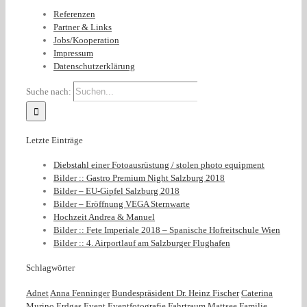
Referenzen
Partner & Links
Jobs/Kooperation
Impressum
Datenschutzerklärung
Suche nach:
Letzte Einträge
Diebstahl einer Fotoausrüstung / stolen photo equipment
Bilder :: Gastro Premium Night Salzburg 2018
Bilder – EU-Gipfel Salzburg 2018
Bilder – Eröffnung VEGA Sternwarte
Hochzeit Andrea & Manuel
Bilder :: Fete Imperiale 2018 – Spanische Hofreitschule Wien
Bilder :: 4. Airportlauf am Salzburger Flughafen
Schlagwörter
Adnet
Anna Fenninger
Bundespräsident Dr. Heinz Fischer
Caterina
Murino
Erdgas
Event
Eventfotografie
Fahrtraum Mattsee
Familie